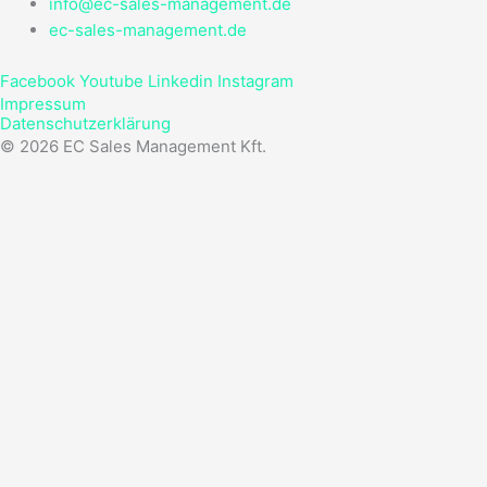
info@ec-sales-management.de
ec-sales-management.de
Facebook
Youtube
Linkedin
Instagram
Impressum
Datenschutzerklärung
© 2026 EC Sales Management Kft.
Einloggen oder Registrieren
um deine Lieblingshäuser und mehr zu speichern
Log in with email
Don't have an account?
Sign up
Einloggen oder Registrieren
um deine Lieblingshäuser und mehr zu speichern
All log in options
Email