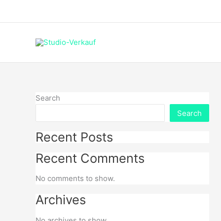
Skip
to
content
Search
Search
Recent Posts
Recent Comments
No comments to show.
Archives
No archives to show.